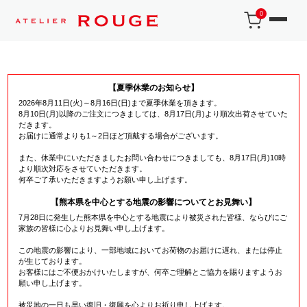
0
【夏季休業のお知らせ】
2026年8月11日(火)～8月16日(日)まで夏季休業を頂きます。
8月10日(月)以降のご注文につきましては、8月17日(月)より順次出荷させていた
だきます。
お届けに通常よりも1～2日ほど頂戴する場合がございます。
また、休業中にいただきましたお問い合わせにつきましても、8月17日(月)10時
より順次対応をさせていただきます。
何卒ご了承いただきますようお願い申し上げます。
【熊本県を中心とする地震の影響についてとお見舞い】
7月28日に発生した熊本県を中心とする地震により被災された皆様、ならびにご
家族の皆様に心よりお見舞い申し上げます。
この地震の影響により、一部地域においてお荷物のお届けに遅れ、または停止
が生じております。
お客様にはご不便おかけいたしますが、何卒ご理解とご協力を賜りますようお
願い申し上げます。
被災地の一日も早い復旧・復興を心よりお祈り申し上げます。