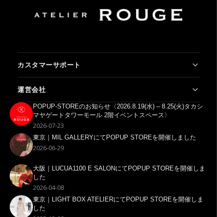
カスタマーサポート
よくあるご質問
お問い合わせ
新規会員登録
マイページ
運営会社
利用規約
プライバシーポリシー
特定商取引法に基づく表記
会社概要
POPUP-STOREのお知らせ〈2026.8.19(水) – 8.25(火)タカシ
マヤゲートタワーモール 2階イベントスペース〉
2026-07-23
東京｜MIL GALLERYにてPOPUP STOREを開催しました
2026-06-29
大阪｜LUCUA1100 E SALONにてPOPUP STOREを開催しま
した
2026-04-08
東京｜LIGHT BOX ATELIERにてPOPUP STOREを開催しま
した