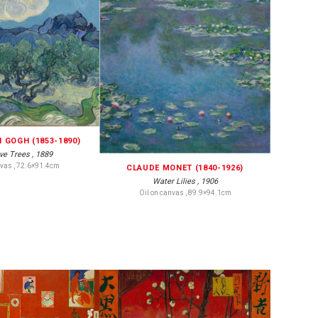
 GOGH (1853-1890)
ve Trees , 1889
nvas , 72.6×91.4cm
CLAUDE MONET (1840-1926)
Water Lilies , 1906
Oil on canvas , 89.9×94.1cm