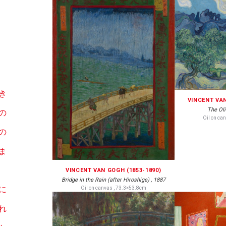
き
VINCENT VAN
The Oli
の
Oil on ca
の
ま
VINCENT VAN GOGH (1853-1890)
Bridge in the Rain (after Hiroshige) , 1887
Oil on canvas , 73.3×53.8cm
に
れ