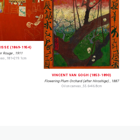
ISSE (1869-1954)
er Rouge , 1911
nvas , 181×219.1cm
VINCENT VAN GOGH (1853-1890)
Flowering Plum Orchard (after Hiroshige) , 1887
Oil on canvas , 55.6×46.8cm