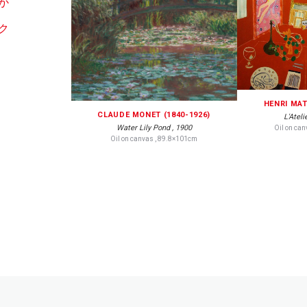
か
ク
HENRI MAT
CLAUDE MONET (1840-1926)
L'Ateli
Water Lily Pond , 1900
Oil on ca
Oil on canvas , 89.8×101cm